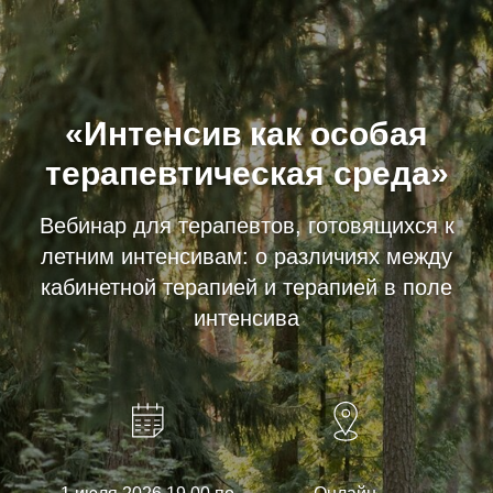
«Интенсив как особая
терапевтическая среда»
Вебинар для терапевтов, готовящихся к
летним интенсивам: о различиях между
кабинетной терапией и терапией в поле
интенсива